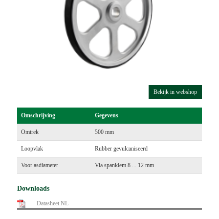
Bekijk in webshop
Omschrijving
Gegevens
Omtrek
500 mm
Loopvlak
Rubber gevulcaniseerd
Voor asdiameter
Via spanklem 8 ... 12 mm
Downloads
Datasheet NL