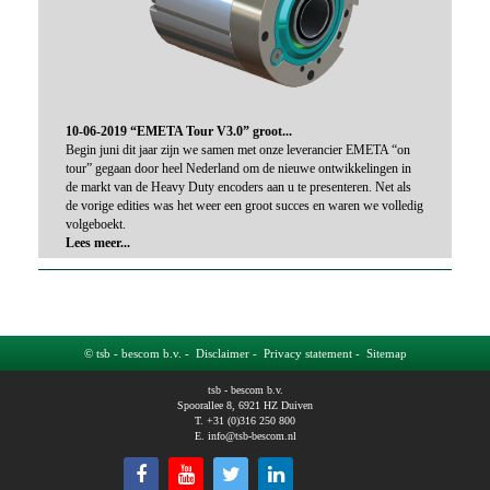
10-06-2019 “EMETA Tour V3.0” groot...
Begin juni dit jaar zijn we samen met onze leverancier EMETA “on
tour” gegaan door heel Nederland om de nieuwe ontwikkelingen in
de markt van de Heavy Duty encoders aan u te presenteren. Net als
de vorige edities was het weer een groot succes en waren we volledig
volgeboekt.
Lees meer...
© tsb - bescom b.v. -
Disclaimer
-
Privacy statement
-
Sitemap
tsb - bescom b.v.
Spoorallee 8, 6921 HZ Duiven
T. +31 (0)316 250 800
E.
info@tsb-bescom.nl