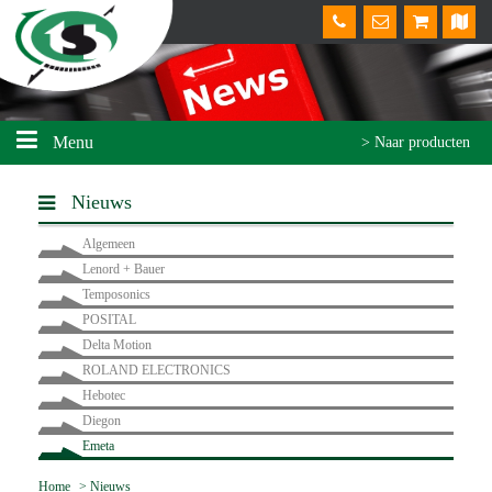
Menu
> Naar producten
Nieuws
Algemeen
Lenord + Bauer
Temposonics
POSITAL
Delta Motion
ROLAND ELECTRONICS
Hebotec
Diegon
Emeta
Home
>
Nieuws