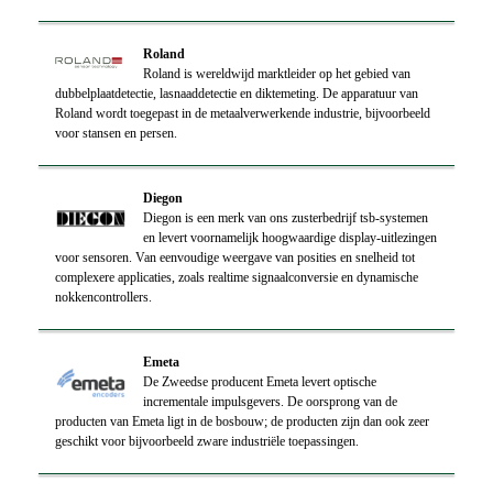
Roland
Roland is wereldwijd marktleider op het gebied van
dubbelplaatdetectie, lasnaaddetectie en diktemeting. De apparatuur van
Roland wordt toegepast in de metaalverwerkende industrie, bijvoorbeeld
voor stansen en persen.
Diegon
Diegon is een merk van ons zusterbedrijf tsb-systemen
en levert voornamelijk hoogwaardige display-uitlezingen
voor sensoren. Van eenvoudige weergave van posities en snelheid tot
complexere applicaties, zoals realtime signaalconversie en dynamische
nokkencontrollers.
Emeta
De Zweedse producent Emeta levert optische
incrementale impulsgevers. De oorsprong van de
producten van Emeta ligt in de bosbouw; de producten zijn dan ook zeer
geschikt voor bijvoorbeeld zware industriële toepassingen.