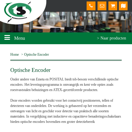
Menu
> Naar producten
Home
>
Optische Encoder
Optische Encoder
Onder andere van Emeta en POSITAL biedt tsb-besom verschillende optische
encoders. Het leveringsprogramma is omvangrijk en kent vele opties zoals
roestvaststalen behuizingen en ATEX-gecertifceerde producten.
Deze encoders worden gebruikt voor het contactvrij positioneren, tellen of
detecteren van onderdelen. De werking is gebaseerd op het verzenden en
ontvangen van licht en geschikt voor detectie van praktisch alle soorten
materialen. In vergelijking met inductieve en capacitieve benaderingsschakelaars
bieden optische encoders bovendien een groter detectiebereik