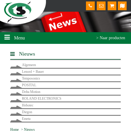
Menu
> Naar producten
Nieuws
Algemeen
Lenord + Bauer
Temposonics
POSITAL
Delta Motion
ROLAND ELECTRONICS
Hebotec
Diegon
Emeta
Home
>
Nieuws