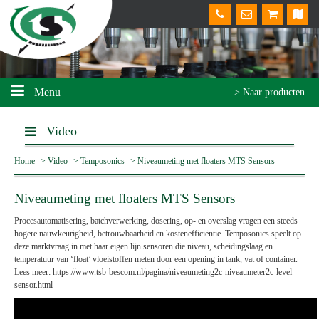
Menu
> Naar producten
Video
Home
>
Video
>
Temposonics
>
Niveaumeting met floaters MTS Sensors
Niveaumeting met floaters MTS Sensors
Procesautomatisering, batchverwerking, dosering, op- en overslag vragen een steeds
hogere nauwkeurigheid, betrouwbaarheid en kostenefficiëntie. Temposonics speelt op
deze marktvraag in met haar eigen lijn sensoren die niveau, scheidingslaag en
temperatuur van ‘float’ vloeistoffen meten door een opening in tank, vat of container.
Lees meer: https://www.tsb-bescom.nl/pagina/niveaumeting2c-niveaumeter2c-level-
sensor.html