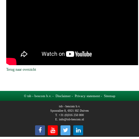
Terug naar overzicht
© tsb - bescom b.v. -
Disclaimer
-
Privacy statement
-
Sitemap
tsb - bescom b.v.
Spoorallee 8, 6921 HZ Duiven
T. +31 (0)316 250 800
E.
info@tsb-bescom.nl