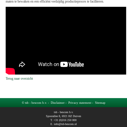
maten te bewaken en een efficiënt veelzijdig productieproces te faciliteren.
Terug naar overzicht
© tsb - bescom b.v. -
Disclaimer
-
Privacy statement
-
Sitemap
tsb - bescom b.v.
Spoorallee 8, 6921 HZ Duiven
T. +31 (0)316 250 800
E.
info@tsb-bescom.nl