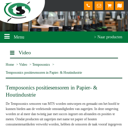
Menu
> Naar producten
Video
Home
>
Video
>
Temposonics
>
Temposonics positiesensoren in Papier- & Houtindustrie
Temposonics positiesensoren in Papier- &
Houtindustrie
De Temposonics sensoren van MTS worden ontworpen en gemaakt om het hoofd te
kunnen bieden aan de veeleisende omstandigheden van zagerijen. In deze omgeving
worden ze al meer dan twintig jaar met succes ingezet om afstanden en posities te
meten. Omdat producten uit zagerijen met name tot papier of houten
consumentenartikelen verwerkt worden, hebben de sensoren de taak vooraf ingegeven