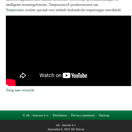
intelligente besturingsfuncties. Temposonics® positiesensoren van
Temposonics
worden speciaal voor mobiele hydraulische toepassingen ontwikkeld.
Terug naar overzicht
© tsb - bescom b.v. -
Disclaimer
-
Privacy statement
-
Sitemap
tsb - bescom b.v.
Spoorallee 8, 6921 HZ Duiven