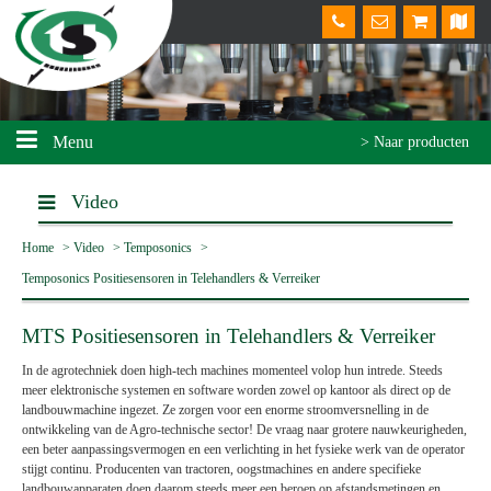
Menu
> Naar producten
Video
Home
>
Video
>
Temposonics
>
Temposonics Positiesensoren in Telehandlers & Verreiker
MTS Positiesensoren in Telehandlers & Verreiker
In de agrotechniek doen high-tech machines momenteel volop hun intrede. Steeds
meer elektronische systemen en software worden zowel op kantoor als direct op de
landbouwmachine ingezet. Ze zorgen voor een enorme stroomversnelling in de
ontwikkeling van de Agro-technische sector! De vraag naar grotere nauwkeurigheden,
een beter aanpassingsvermogen en een verlichting in het fysieke werk van de operator
stijgt continu. Producenten van tractoren, oogstmachines en andere specifieke
landbouwapparaten doen daarom steeds meer een beroep op afstandsmetingen en