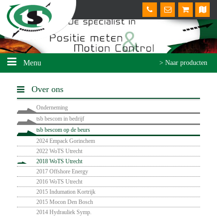
Menu
> Naar producten
Over ons
Onderneming
tsb bescom in bedrijf
tsb bescom op de beurs
2024 Empack Gorinchem
2022 WoTS Utrecht
2018 WoTS Utrecht
2017 Offshore Energy
2016 WoTS Utrecht
2015 Indumation Kortrijk
2015 Mocon Den Bosch
2014 Hydrauliek Symp.