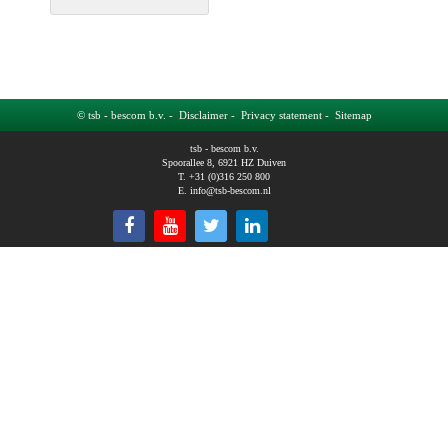
© tsb - bescom b.v. -
Disclaimer
-
Privacy statement
-
Sitemap
tsb - bescom b.v.
Spoorallee 8, 6921 HZ Duiven
T. +31 (0)316 250 800
E.
info@tsb-bescom.nl