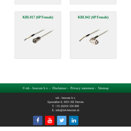
KBL017 (6P Female)
KBL042 (6P Female)
© tsb - bescom b.v. -
Disclaimer
-
Privacy statement
-
Sitemap
tsb - bescom b.v.
Spoorallee 8, 6921 HZ Duiven
T. +31 (0)316 250 800
E.
info@tsb-bescom.nl