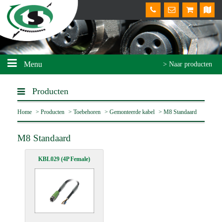
Menu
> Naar producten
Producten
Home
>
Producten
>
Toebehoren
>
Gemonteerde kabel
>
M8 Standaard
M8 Standaard
KBL029 (4P Female)