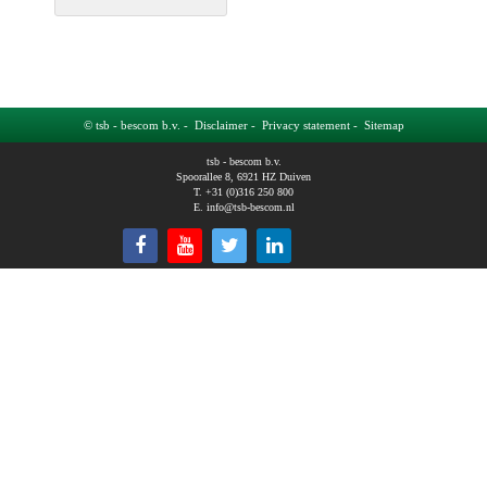
© tsb - bescom b.v. -
Disclaimer
-
Privacy statement
-
Sitemap
tsb - bescom b.v.
Spoorallee 8, 6921 HZ Duiven
T. +31 (0)316 250 800
E.
info@tsb-bescom.nl